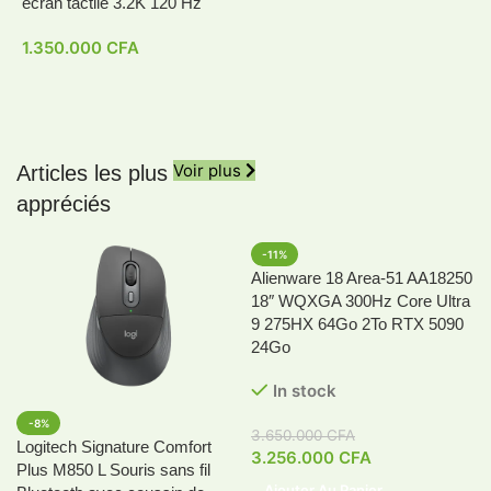
écran tactile 3.2K 120 Hz
1.350.000
CFA
Voir plus
Articles les plus
appréciés
-11%
Alienware 18 Area-51 AA18250
18″ WQXGA 300Hz Core Ultra
9 275HX 64Go 2To RTX 5090
24Go
In stock
-8%
3.650.000
CFA
Logitech Signature Comfort
3.256.000
CFA
Plus M850 L Souris sans fil
Ajouter Au Panier