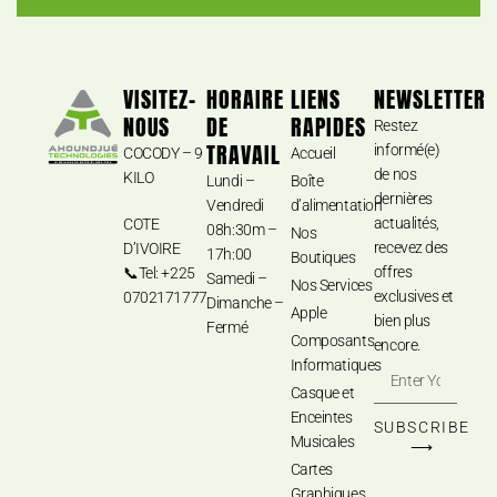
VISITEZ-
HORAIRE
LIENS
NEWSLETTER
NOUS
DE
RAPIDES
Restez
TRAVAIL
informé(e)
COCODY – 9
Accueil
de nos
KILO
Lundi –
Boîte
dernières
Vendredi
d’alimentation
actualités,
COTE
08h:30m –
Nos
recevez des
D’IVOIRE
17h:00
Boutiques
offres
📞Tel: +225
Samedi –
Nos Services
exclusives et
0702171777
Dimanche –
Apple
bien plus
Fermé
Composants
encore.
Informatiques
Casque et
Enceintes
SUBSCRIBE
Musicales
⟶
Cartes
Graphiques