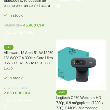
Bluetooth avec coussin de
paume pour un confort accru
In stock
45.900
CFA
49.900
CFA
Ajouter Au Panier
-8%
Alienware 18 Area-51 AA18250
18″ WQXGA 300Hz Core Ultra
9 275HX 32Go 2To RTX 5080
16Go
In stock
2.870.000
CFA
2.650.000
CFA
-26%
Logitech C270 Webcam HD
Ajouter Au Panier
720p, 0.9 mégapixels (1280 x
720), CMOS, Microphone