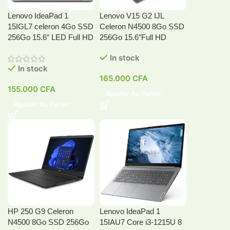
Lenovo IdeaPad 1
Lenovo V15 G2 IJL
15IGL7 celeron 4Go SSD
Celeron N4500 8Go SSD
256Go 15.6″ LED Full HD
256Go 15.6″Full HD
In stock
In stock
165.000
CFA
155.000
CFA
Ajouter Au Panier
Ajouter Au Panier
HP 250 G9 Celeron
Lenovo IdeaPad 1
N4500 8Go SSD 256Go
15IAU7 Core i3-1215U 8