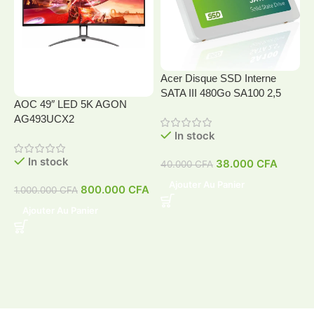
Acer Disque SSD Interne
SATA III 480Go SA100 2,5
AOC 49″ LED 5K AGON
A
AG493UCX2
In stock
In stock
38.000
CFA
40.000
CFA
4
Ajouter Au Panier
800.000
CFA
1.000.000
CFA
Ajouter Au Panier