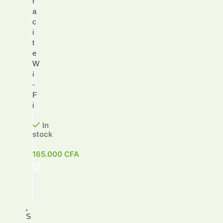
r
a
c
i
t
e
W
i
-
F
i
In
stock
165.000
CFA
S