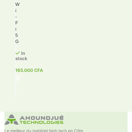
W
i
-
F
i
5
G
In
stock
165.000
CFA
Le meilleur du matériel high tech en Côte