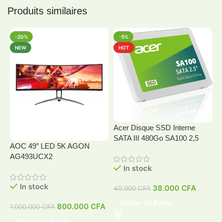
Produits similaires
-20%
-5%
NEW
HOT
Acer Disque SSD Interne
SATA III 480Go SA100 2,5
AOC 49″ LED 5K AGON
A
AG493UCX2
In stock
In stock
38.000
CFA
40.000
CFA
4
Ajouter Au Panier
800.000
CFA
1.000.000
CFA
Ajouter Au Panier