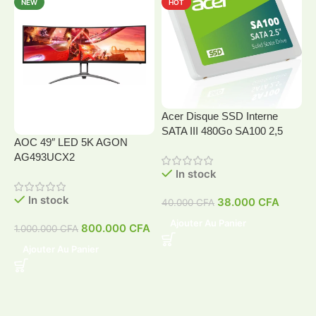
NEW
HOT
Acer Disque SSD Interne
SATA III 480Go SA100 2,5
AOC 49″ LED 5K AGON
A
AG493UCX2
In stock
In stock
38.000
CFA
40.000
CFA
4
Ajouter Au Panier
800.000
CFA
1.000.000
CFA
Ajouter Au Panier