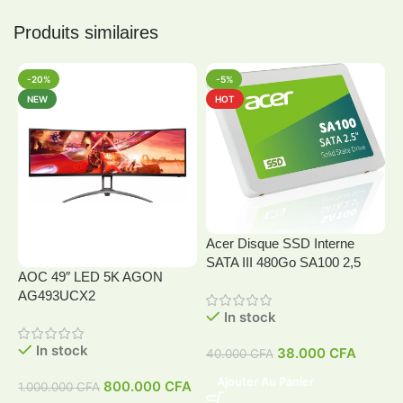
Produits similaires
-20%
-5%
NEW
HOT
Acer Disque SSD Interne
SATA III 480Go SA100 2,5
AOC 49″ LED 5K AGON
A
AG493UCX2
In stock
In stock
38.000
CFA
40.000
CFA
4
Ajouter Au Panier
800.000
CFA
1.000.000
CFA