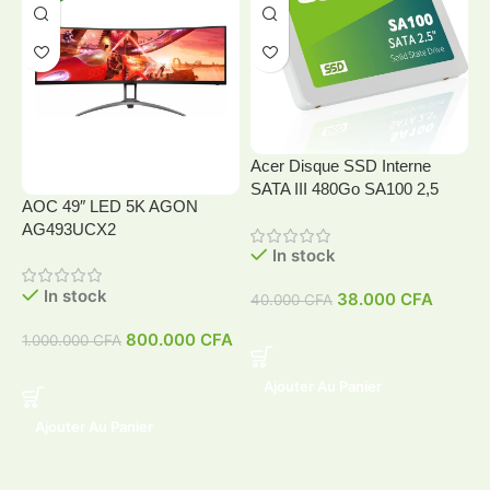
Acer Disque SSD Interne
SATA III 480Go SA100 2,5
AOC 49″ LED 5K AGON
A
AG493UCX2
In stock
In stock
38.000
CFA
40.000
CFA
4
800.000
CFA
1.000.000
CFA
Ajouter Au Panier
Ajouter Au Panier