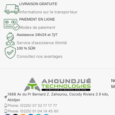
LIVRAISON GRATUITE
Informations sur le transporteur
PAIEMENT EN LIGNE
Modes de paiement
Assistance 24h/24 et 7j/7
Service d'assistance illimité
100 % SÛR
Consultez nos avantages
N
M
1888 Av du Pr Bernard Z. Zahourou, Cocody Riviera 3 9 kilo,
Abidjan
Phone: (0225) 07 02 17 17 77
Phone: (0225) 01 04 14 45 60