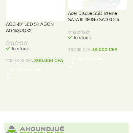
Acer Disque SSD Interne
SATA III 480Go SA100 2,5
AOC 49″ LED 5K AGON
A
AG493UCX2
In stock
In stock
38.000
CFA
40.000
CFA
4
Ajouter Au Panier
800.000
CFA
1.000.000
CFA
Ajouter Au Panier