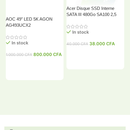
Acer Disque SSD Interne
SATA III 480Go SA100 2,5
AOC 49″ LED 5K AGON
A
AG493UCX2
In stock
In stock
38.000
CFA
40.000
CFA
4
800.000
CFA
1.000.000
CFA