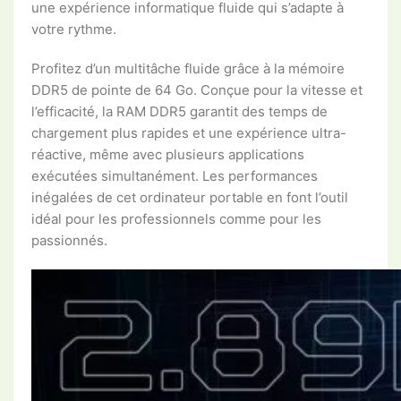
une expérience informatique fluide qui s’adapte à
votre rythme.
Profitez d’un multitâche fluide grâce à la mémoire
DDR5 de pointe de 64 Go. Conçue pour la vitesse et
l’efficacité, la RAM DDR5 garantit des temps de
chargement plus rapides et une expérience ultra-
réactive, même avec plusieurs applications
exécutées simultanément. Les performances
inégalées de cet ordinateur portable en font l’outil
idéal pour les professionnels comme pour les
passionnés.