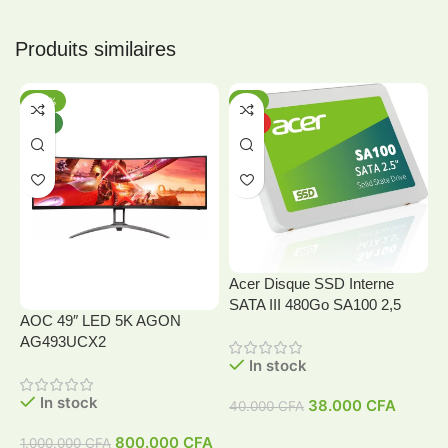
Produits similaires
-20%
-5%
NEW
HOT
Acer Disque SSD Interne
SATA III 480Go SA100 2,5
AOC 49″ LED 5K AGON
A
AG493UCX2
In stock
In stock
38.000
CFA
40.000
CFA
4
800.000
CFA
1.000.000
CFA