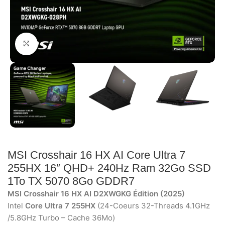
Click to enlarge
MSI Crosshair 16 HX AI Core Ultra 7
255HX 16″ QHD+ 240Hz Ram 32Go SSD
1To TX 5070 8Go GDDR7
MSI Crosshair 16 HX AI D2XWGKG Édition (2025)
Intel
Core Ultra 7 255HX
(24-Coeurs 32-Threads 4.1GHz
/5.8GHz Turbo – Cache 36Mo)