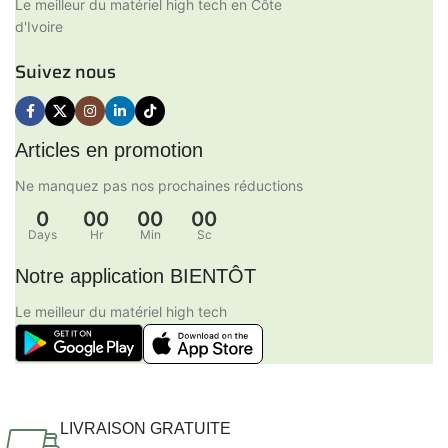
Le meilleur du matériel high tech en Côte
d'Ivoire
Suivez nous
Articles en promotion
Ne manquez pas nos prochaines réductions
0
00
00
00
Days
Hr
Min
Sc
Notre application BIENTÔT
Le meilleur du matériel high tech
LIVRAISON GRATUITE