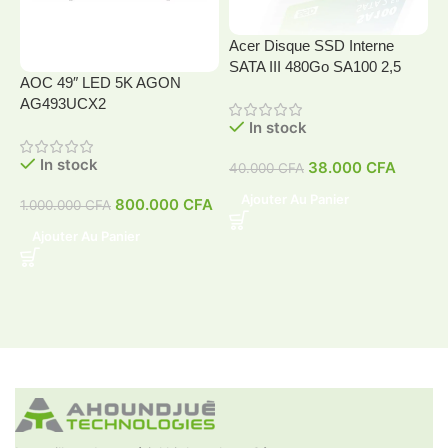
Acer Disque SSD Interne
SATA III 480Go SA100 2,5
AOC 49″ LED 5K AGON
A
AG493UCX2
In stock
In stock
38.000
CFA
40.000
CFA
4
Ajouter Au Panier
800.000
CFA
1.000.000
CFA
Ajouter Au Panier