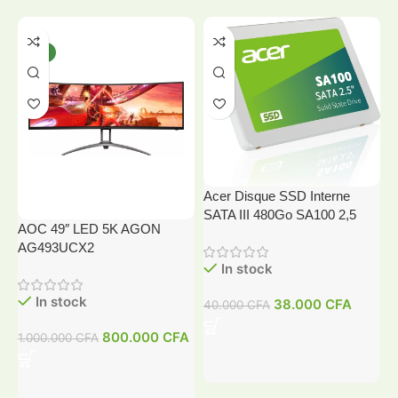
-20%
-5%
NEW
HOT
Acer Disque SSD Interne
SATA III 480Go SA100 2,5
AOC 49″ LED 5K AGON
A
AG493UCX2
In stock
In stock
38.000
CFA
40.000
CFA
4
800.000
CFA
1.000.000
CFA