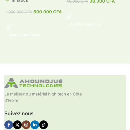
In stock
38.000
CFA
40.000
CFA
4
800.000
CFA
1.000.000
CFA
Ajouter Au Panier
Ajouter Au Panier
Le meilleur du matériel high tech en Côte
d'Ivoire
Suivez nous