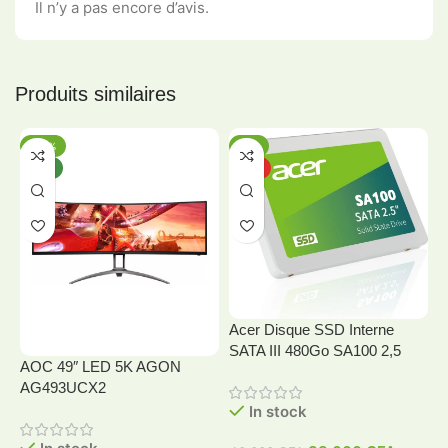
Il n’y a pas encore d’avis.
Produits similaires
-20%
-5%
NEW
HOT
Acer Disque SSD Interne
SATA III 480Go SA100 2,5
AOC 49″ LED 5K AGON
A
AG493UCX2
In stock