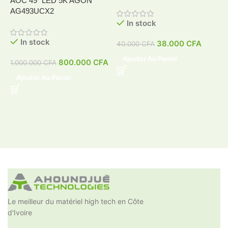
AOC 49″ LED 5K AGON
A
AG493UCX2
In stock
In stock
38.000
CFA
40.000
CFA
4
Ajouter Au Panier
800.000
CFA
1.000.000
CFA
Ajouter Au Panier
Le meilleur du matériel high tech en Côte
d'Ivoire