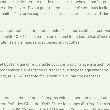
n mobile, ce jet d’encre rapide et sans cartouche est parfait p
cre orientés vers l’avant pour un remplissage d’encre plus facil
ompatibilité avec les supports, l’impression sur des cartes d’ide
avant permet d’imprimer des photos à moindre coût. Le réservoir 
 qualité 10 x 15 cm à partir d’un ensemble de bouteilles d’encr
outeilles à clé rapides avec buses anti-gouttes.
 EcoTank qui offre un faible coût par photo. Grâce à la techno
économiser sur les factures d’énergie. Il dispose également de
te, le L8050 s’adapte facilement à la plupart des espaces.
s photos de bonne qualité en gros volumes pour un faible coût 
tité en PVC, des CD et des DVD. Évitez les temps d’arrêt grâce à 
1 an ou 50 000 pages*, le L8050 vous offre la tranquillité d’esp