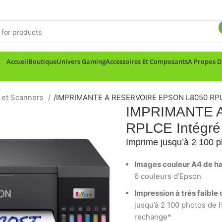
Accueil
Boutique
Univers Gaming
Accessoires Et Composants
A Propos 
 et Scanners
/
IMPRIMANTE A RESERVOIRE EPSON L8050 RPLC
IMPRIMANTE 
RPLCE Intégré
Imprime jusqu’à 2 100 ph
Images couleur A4 de hau
6 couleurs d’Epson
Impression à très faible
jusqu’à 2 100 photos de h
rechange*