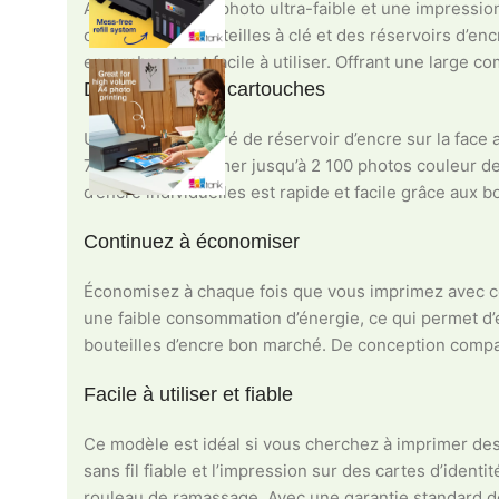
Avec un coût par photo ultra-faible et une impressio
compact, des bouteilles à clé et des réservoirs d’en
encombrante et facile à utiliser. Offrant une large c
Dites adieu aux cartouches
Un système intégré de réservoir d’encre sur la face 
70 ml, peut imprimer jusqu’à 2 100 photos couleur de
d’encre individuelles est rapide et facile grâce aux b
Continuez à économiser
Économisez à chaque fois que vous imprimez avec cet
une faible consommation d’énergie, ce qui permet d’
bouteilles d’encre bon marché. De conception compac
Facile à utiliser et fiable
Ce modèle est idéal si vous cherchez à imprimer de
sans fil fiable et l’impression sur des cartes d’iden
rouleau de ramassage. Avec une garantie standard de 