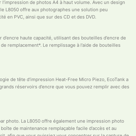
our l’impression de photos A4 à haut volume. Avec un design
e, le L8050 offre aux photographes une solution peu
ntité en PVC, ainsi que sur des CD et des DVD.
d’encre haute capacité, utilisant des bouteilles d’encre de
e de remplacement*. Le remplissage à l’aide de bouteilles
logie de tête d’impression Heat-Free Micro Piezo, EcoTank a
 grands réservoirs d’encre que vous pouvez remplir avec des
par photo. La L8050 offre également une impression photo
la boîte de maintenance remplaçable facile d’accès et au
rit, afin que vous puissiez vous concentrer sur la capture de