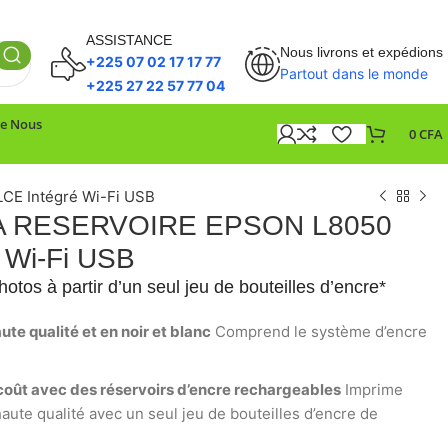
ASSISTANCE
Nous livrons et expédions
+225 07 02 17 17 77
Partout dans le monde
+225 27 22 57 77 04
De Nous
0
CFA
E Intégré Wi-Fi USB
A RESERVOIRE EPSON L8050
 Wi-Fi USB
otos à partir d’un seul jeu de bouteilles d’encre*
te qualité et en noir et blanc
Comprend le système d’encre
 coût avec des réservoirs d’encre rechargeables
Imprime
aute qualité avec un seul jeu de bouteilles d’encre de