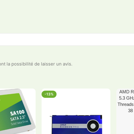
t la possibilité de laisser un avis.
AMD Ry
-13%
HOT
5.3 GHz
Thread
38