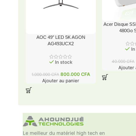
Acer Disque SSD
480Go S
AOC 49″ LED 5K AGON
AG493UCX2
In
40.000
CFA
In stock
Ajouter 
800.000
CFA
1.000.000
CFA
Ajouter au panier
Le meilleur du matériel high tech en