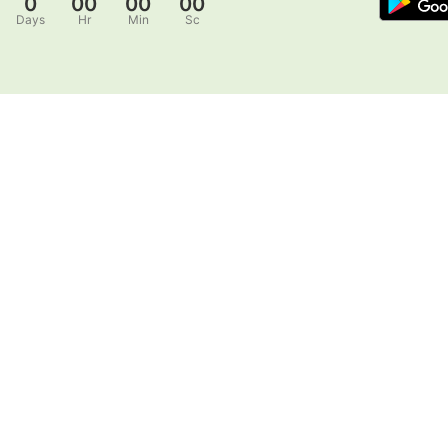
0
00
00
00
Days
Hr
Min
Sc