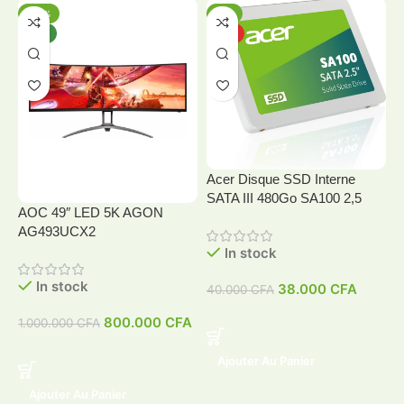
-20%
-5%
NEW
HOT
Acer Disque SSD Interne
SATA III 480Go SA100 2,5
AOC 49″ LED 5K AGON
A
AG493UCX2
In stock
In stock
38.000
CFA
40.000
CFA
4
800.000
CFA
1.000.000
CFA
Ajouter Au Panier
Ajouter Au Panier