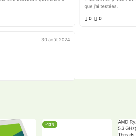
que j’ai testées.
0
0
30 août 2024
AMD Ryz
-13%
HOT
5.3 GHz)
Threads