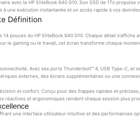
aire avec le HP EliteBook 640 G10. Son SSD de 1To propulse vos
e à une exécution instantanée et un accès rapide à vos donnée
e Définition
de 14 pouces du HP EliteBook 640 G10. Chaque détail s’affiche av
ur le gaming ou le travail, cet écran transforme chaque moment
 connectivité. Avec ses ports Thunderbolt™ 4, USB Type-C, et s
phériques externes, des écrans supplémentaires ou une connexio
écision et confort. Conçu pour des frappes rapides et précises,
ches réactives et ergonomiques rendent chaque session plus prod
cellence
frant une interface utilisateur intuitive et des performances op