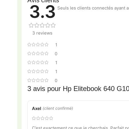
Avis clients
3.3
Seuls les clients connectés ayant ac
3 reviews
1
0
1
1
0
3 avis pour
Hp Elitebook 640 G10
Axel
(client confirmé)
C’est exactement ce que je cherchais. Parfait po