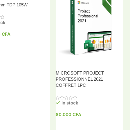
 nm TDP 105W
ock
0
CFA
 Au Panier
MICROSOFT PROJECT
PROFESSIONNEL 2021
COFFRET 1PC
In stock
80.000
CFA