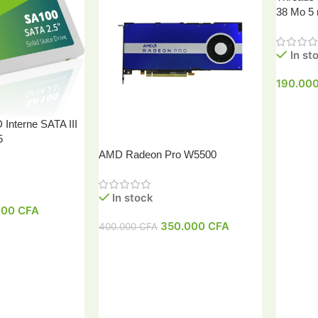
38 Mo 5
In st
190.00
Interne SATA III
5
Ajouter
AMD Radeon Pro W5500
In stock
000
CFA
350.000
CFA
400.000
CFA
er
Ajouter Au Panier