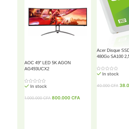
Acer Disque SSD 
480Go SA100 2,
AOC 49″ LED 5K AGON
AG493UCX2
In stock
38.
40.000
CFA
In stock
800.000
CFA
1.000.000
CFA
Ajouter Au Pani
Ajouter Au Panier