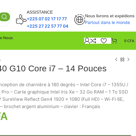
ASSISTANCE
Nous livrons et expédions
+225 07 02 17 17 77
Partout dans le monde
+225 27 22 57 77 04
De Nous
0
CFA
s
40 G10 Core i7 – 14 Pouces
ception de charnière à 180 degrés – Intel Core i7 – 1355U /
 Pro – Carte graphique Intel Iris Xe – 32 Go RAM – 1 To SSD
SureView Reflect Gen4 1920 x 1080 (Full HD) – Wi-Fi 6E,
 – brochet argent aluminium – clavier : Français
FA