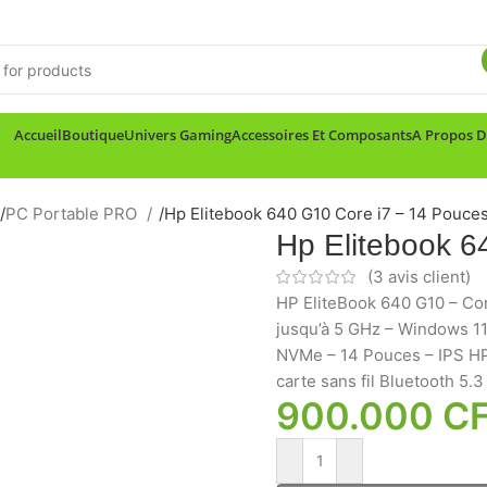
Accueil
Boutique
Univers Gaming
Accessoires Et Composants
A Propos 
/
PC Portable PRO
/
Hp Elitebook 640 G10 Core i7 – 14 Pouce
Hp Elitebook 6
(
3
avis client)
HP EliteBook 640 G10 – Con
jusqu’à 5 GHz – Windows 11
NVMe – 14 Pouces – IPS HP 
carte sans fil Bluetooth 5.3
900.000
C