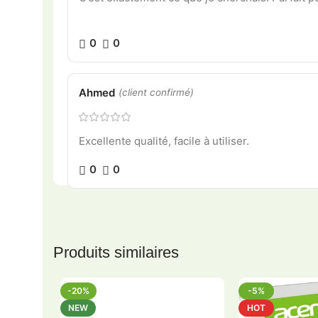
0
0
Ahmed
(client confirmé)
Excellente qualité, facile à utiliser.
0
0
Produits similaires
-20%
-5%
NEW
HOT