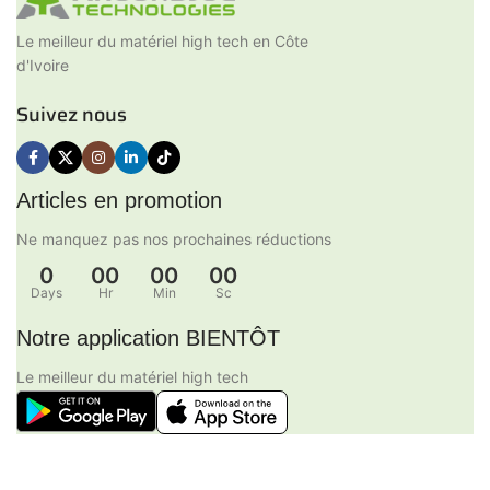
Le meilleur du matériel high tech en Côte
d'Ivoire
Suivez nous
Articles en promotion
Ne manquez pas nos prochaines réductions
0
00
00
00
Days
Hr
Min
Sc
Notre application BIENTÔT
Le meilleur du matériel high tech