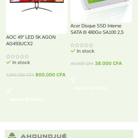
Acer Disque SSD Interne
SATA III 480Go SA100 2,5
AOC 49″ LED 5K AGON
A
AG493UCX2
In stock
In stock
38.000
CFA
40.000
CFA
4
800.000
CFA
1.000.000
CFA
Ajouter Au Panier
Ajouter Au Panier