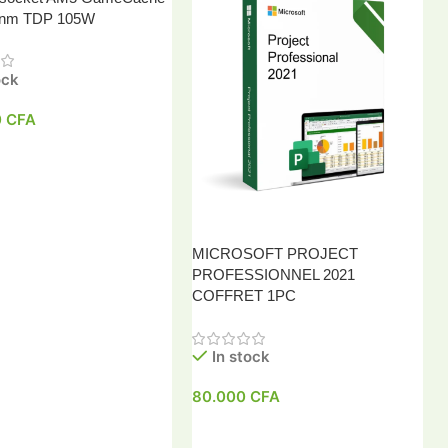
 nm TDP 105W
ock
0
CFA
 Au Panier
MICROSOFT PROJECT
PROFESSIONNEL 2021
COFFRET 1PC
In stock
80.000
CFA