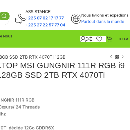
ASSISTANCE
Nous livrons et expédions
+225 07 02 17 17 77
Partout dans le monde
+225 27 22 57 77 04
De Nous
0
CFA
8GB SSD 2TB RTX 4070Ti 12GB
TOP MSI GUNGNIR 111R RGB i9
128GB SSD 2TB RTX 4070Ti
NGNIR 111R RGB
 Cœurs/ 24 Threads
Mhz
70Ti dédiée 12Go GDDR6X