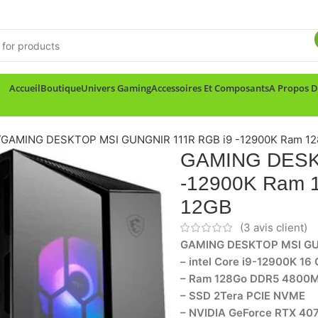
Accueil
Boutique
Univers Gaming
Accessoires Et Composants
A Propos 
/
GAMING DESKTOP MSI GUNGNIR 111R RGB i9 -12900K Ram 12
GAMING DESK
-12900K Ram 
12GB
(
3
avis client)
GAMING DESKTOP MSI GU
– intel Core i9-12900K 16
– Ram 128Go DDR5 4800
– SSD 2Tera PCIE NVME
– NVIDIA GeForce RTX 40