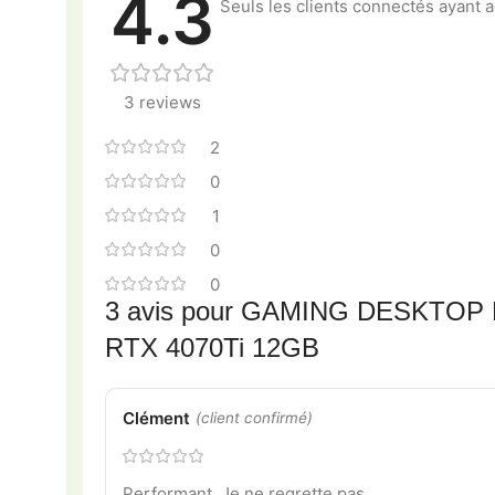
4.3
Seuls les clients connectés ayant ac
3 reviews
2
0
1
0
0
3 avis pour
GAMING DESKTOP M
RTX 4070Ti 12GB
Clément
(client confirmé)
Performant. Je ne regrette pas.