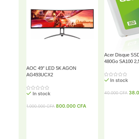
Acer Disque SSD 
480Go SA100 2,
AOC 49″ LED 5K AGON
AG493UCX2
In stock
38.
40.000
CFA
In stock
800.000
CFA
1.000.000
CFA
Ajouter Au Pani
Ajouter Au Panier