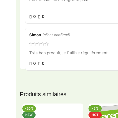
0
0
Simon
(client confirmé)
Très bon produit, je l’utilise régulièrement.
0
0
Produits similaires
-20%
-5%
NEW
HOT