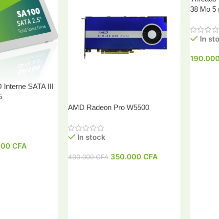
38 Mo 5
In st
190.00
Interne SATA III
5
Ajouter
AMD Radeon Pro W5500
In stock
000
CFA
350.000
CFA
400.000
CFA
er
Ajouter Au Panier