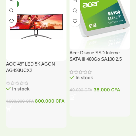
NEW
HOT
Acer Disque SSD Interne
SATA III 480Go SA100 2,5
AOC 49″ LED 5K AGON
A
AG493UCX2
In stock
In stock
38.000
CFA
40.000
CFA
4
800.000
CFA
1.000.000
CFA