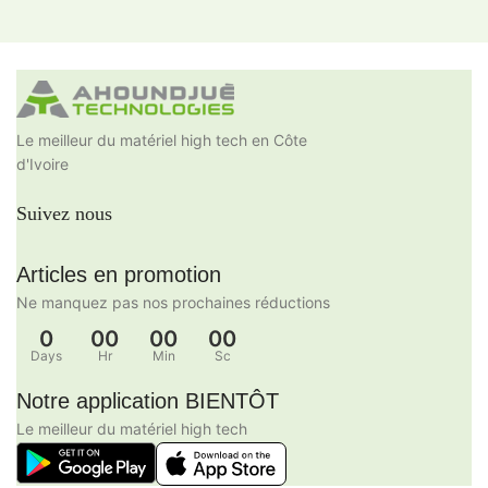
Le meilleur du matériel high tech en Côte
d'Ivoire
Suivez nous
Articles en promotion
Ne manquez pas nos prochaines réductions
0
00
00
00
Days
Hr
Min
Sc
Notre application BIENTÔT
Le meilleur du matériel high tech