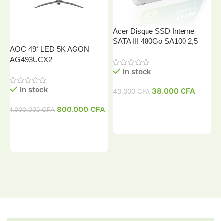
Acer Disque SSD Interne
SATA III 480Go SA100 2,5
AOC 49″ LED 5K AGON
A
AG493UCX2
In stock
In stock
38.000
CFA
40.000
CFA
4
800.000
CFA
1.000.000
CFA