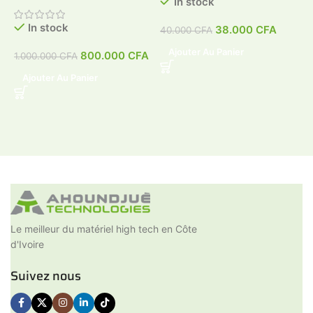
In stock
In stock
38.000
CFA
40.000
CFA
4
Ajouter Au Panier
800.000
CFA
1.000.000
CFA
Ajouter Au Panier
Le meilleur du matériel high tech en Côte
d'Ivoire
Suivez nous