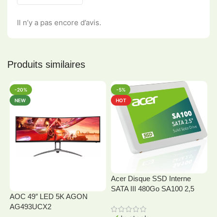
Il n’y a pas encore d’avis.
Produits similaires
-20%
-5%
NEW
HOT
Acer Disque SSD Interne
SATA III 480Go SA100 2,5
AOC 49″ LED 5K AGON
A
AG493UCX2