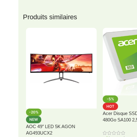
Produits similaires
-5%
HOT
-20%
Acer Disque SSD 
NEW
480Go SA100 2,
AOC 49″ LED 5K AGON
AG493UCX2