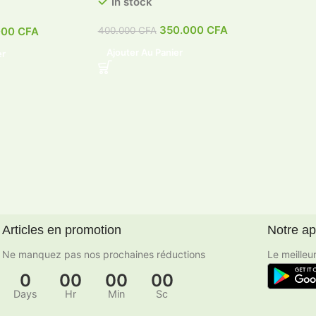
In stock
350.000
CFA
400.000
CFA
000
CFA
Ajouter Au Panier
er
Articles en promotion
Notre a
Ne manquez pas nos prochaines réductions
Le meilleu
0
00
00
00
Days
Hr
Min
Sc