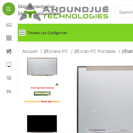
Skip to navigation
Skip to main content
Toutes Les Catégories
Accueil
/
Ecrans PC
/
Ecran PC Portable
/
Dal