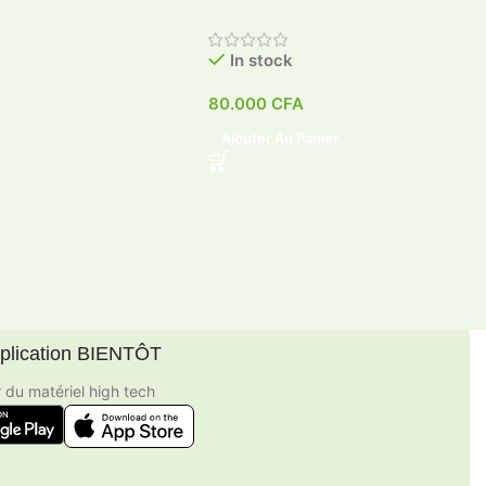
In stock
80.000
CFA
Ajouter Au Panier
pplication BIENTÔT
r du matériel high tech