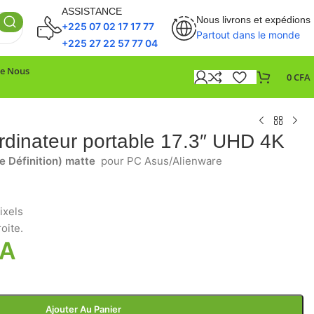
ASSISTANCE
Nous livrons et expédions
+225 07 02 17 17 77
Partout dans le monde
+225 27 22 57 77 04
De Nous
0
CFA
ordinateur portable 17.3″ UHD 4K
e Définition) matte
pour PC Asus/Alienware
ixels
roite.
FA
Ajouter Au Panier