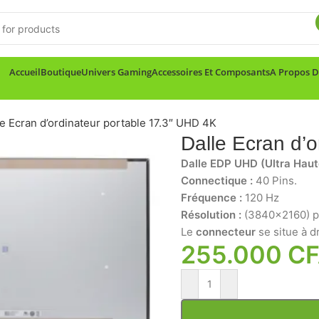
Accueil
Boutique
Univers Gaming
Accessoires Et Composants
A Propos 
le Ecran d’ordinateur portable 17.3″ UHD 4K
Dalle Ecran d’
Dalle EDP UHD (Ultra Haut
Connectique :
40 Pins.
Fréquence :
120 Hz
Résolution :
(3840×2160) p
Le
connecteur
se situe à d
255.000
C