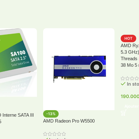
HOT
AMD Ryz
5.3 GHz)
Threads
38 Mo 5
In st
190.00
Ajouter
-13%
Interne SATA III
AMD Radeon Pro W5500
5