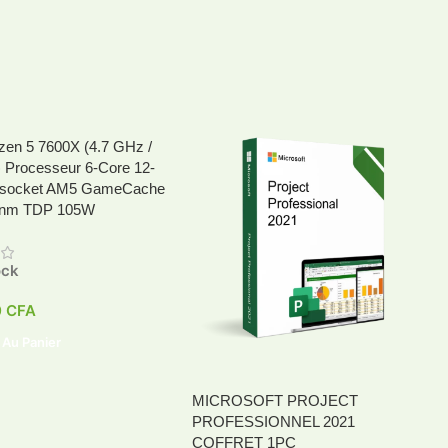
en 5 7600X (4.7 GHz /
 Processeur 6-Core 12-
 socket AM5 GameCache
 nm TDP 105W
ock
0
CFA
 Au Panier
MICROSOFT PROJECT
PROFESSIONNEL 2021
COFFRET 1PC