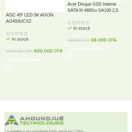
Acer Disque SSD Interne
SATA III 480Go SA100 2,5
AOC 49″ LED 5K AGON
A
AG493UCX2
In stock
In stock
38.000
CFA
40.000
CFA
4
Ajouter Au Panier
800.000
CFA
1.000.000
CFA
Ajouter Au Panier
Le meilleur du matériel high tech en Côte