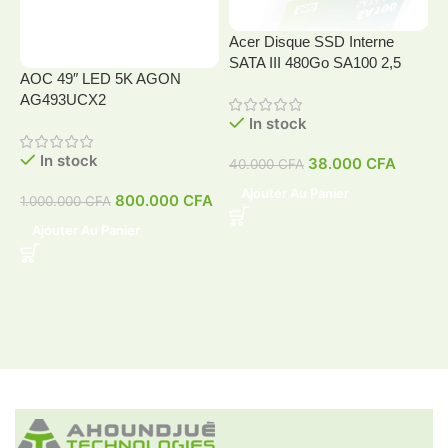
Acer Disque SSD Interne
SATA III 480Go SA100 2,5
AOC 49″ LED 5K AGON
A
AG493UCX2
In stock
In stock
38.000
CFA
40.000
CFA
4
Ajouter Au Panier
800.000
CFA
1.000.000
CFA
Ajouter Au Panier