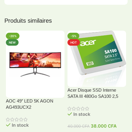
Produits similaires
-20%
-5%
NEW
HOT
Acer Disque SSD Interne
SATA III 480Go SA100 2,5
AOC 49″ LED 5K AGON
A
AG493UCX2
In stock
In stock
38.000
CFA
40.000
CFA
4