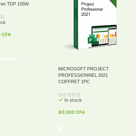
 nm TDP 105W
ock
0
CFA
 Au Panier
MICROSOFT PROJECT
PROFESSIONNEL 2021
COFFRET 1PC
In stock
80.000
CFA