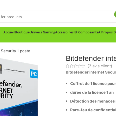
Accueil
Boutique
Univers Gaming
Accessoires Et Composants
A Propos 
 Security 1 poste
Bitdefender int
(
3
avis client)
Bitdefender internet Secur
Coffret de 1 licence pou
durée de la licence 1 an
Détection des menaces i
Pare-feu de confidentiali