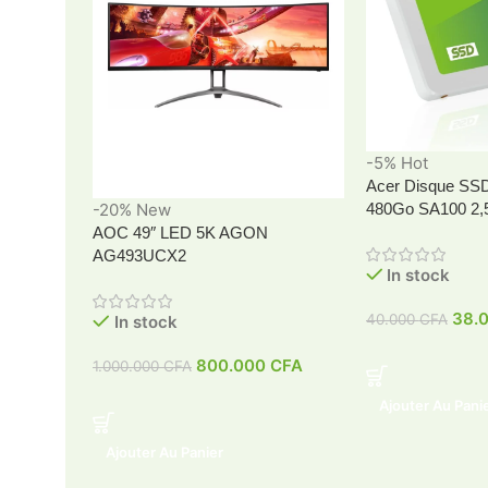
-5%
Hot
Acer Disque SSD 
-20%
New
480Go SA100 2,
AOC 49″ LED 5K AGON
AG493UCX2
In stock
38.
40.000
CFA
In stock
800.000
CFA
1.000.000
CFA
Ajouter Au Pani
Ajouter Au Panier