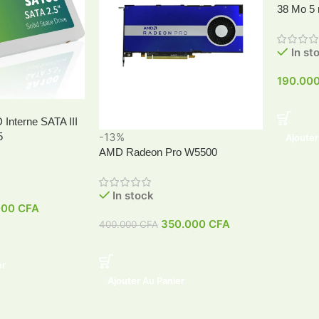
38 Mo 5
In st
190.00
Interne SATA III
-13%
5
Ajouter
AMD Radeon Pro W5500
In stock
000
CFA
350.000
CFA
400.000
CFA
er
Ajouter Au Panier