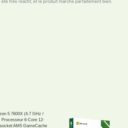
été très réactif, et le produit marche parfaitement bien.
en 5 7600X (4.7 GHz /
 Processeur 6-Core 12-
 socket AM5 GameCache