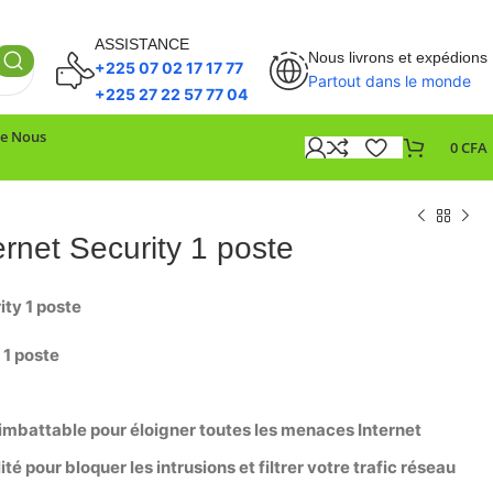
ASSISTANCE
Nous livrons et expédions
+225 07 02 17 17 77
Partout dans le monde
+225 27 22 57 77 04
De Nous
0
CFA
ernet Security 1 poste
ity 1 poste
r 1 poste
mbattable pour éloigner toutes les menaces Internet
té pour bloquer les intrusions et filtrer votre trafic réseau