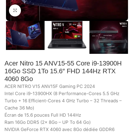
Click to enlarge
Acer Nitro 15 ANV15-55 Core i9-13900H
16Go SSD 1To 15.6″ FHD 144Hz RTX
4060 8Go
ACER NITRO V15 ANV15F Gaming PC 2024
Intel Core i9-13900HX (8 Performance-Cores 5.5 GHz
Turbo + 16 Efficient-Cores 4 GHz Turbo – 32 Threads –
Cache 36 Mo)
Écran de 15.6 pouces Full HD 144Hz
Ram 16Go DDR5 (2x 8Go – UP To 64 Go)
NVIDIA GeForce RTX 4060 avec 8Go dédiée GDDR6