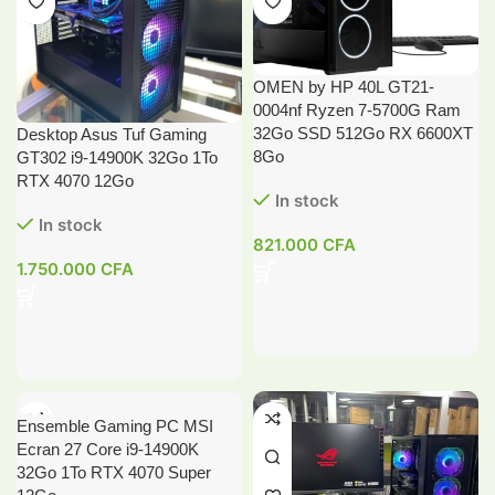
OMEN by HP 40L GT21-
0004nf Ryzen 7-5700G Ram
32Go SSD 512Go RX 6600XT
Desktop Asus Tuf Gaming
8Go
GT302 i9-14900K 32Go 1To
RTX 4070 12Go
In stock
In stock
821.000
CFA
1.750.000
CFA
Ensemble Gaming PC MSI
Ecran 27 Core i9-14900K
32Go 1To RTX 4070 Super