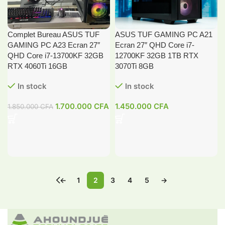
Complet Bureau ASUS TUF
ASUS TUF GAMING PC A21
GAMING PC A23 Ecran 27″
Ecran 27″ QHD Core i7-
QHD Core i7-13700KF 32GB
12700KF 32GB 1TB RTX
RTX 4060Ti 16GB
3070Ti 8GB
In stock
In stock
1.700.000
CFA
1.450.000
CFA
1.850.000
CFA
←
1
2
3
4
5
→