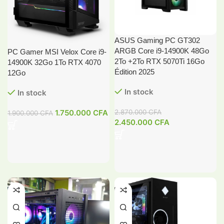
ASUS Gaming PC GT302
ARGB Core i9-14900K 48Go
PC Gamer MSI Velox Core i9-
2To +2To RTX 5070Ti 16Go
14900K 32Go 1To RTX 4070
Édition 2025
12Go
In stock
In stock
1.750.000
CFA
2.870.000
CFA
1.900.000
CFA
2.450.000
CFA