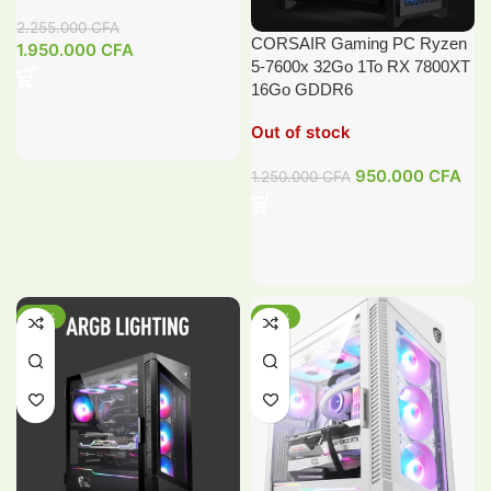
2.255.000
CFA
CORSAIR Gaming PC Ryzen
1.950.000
CFA
5-7600x 32Go 1To RX 7800XT
16Go GDDR6
Out of stock
950.000
CFA
1.250.000
CFA
-10%
-10%