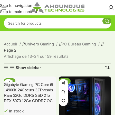
Skip to navigation
Skip to main content
Accueil
/
Univers Gaming
/
PC Bureau Gaming
/
Page 2
Affichage de 13–24 sur 59 résultats
Show sidebar
-14%
-24%
Gigabyte Gaming PC Core i9-
14900K 24Coeurs 32Threads
Ram 32Go DDR5 SSD 2To
RTX 5070 12Go GDDR7 OC
In stock