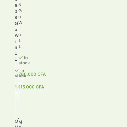
8
6
G
0
o
8
W
G
i
o
n
W
1
i
1
n
1
In
1
stock
In
780.000
CFA
stock
1.015.000
CFA
O
M
-2
2%