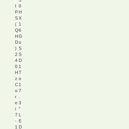
I
0
P
H
S
X
(
1
Q
6
H
G
D
o
)
S
2
S
4
D
0
1
H
T
z
o
C
1
o
7
r
.
e
3
i
″
7
L
-
E
1
D