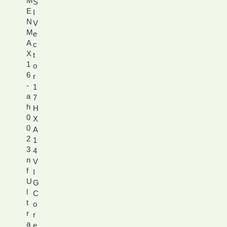
M
S
E
I
N
V
M
e
A
c
X
t
1
o
6
r
-
1
a
7
h
H
0
X
0
A
2
1
3
4
n
V
f
I
U
G
l
C
t
o
r
r
a
e