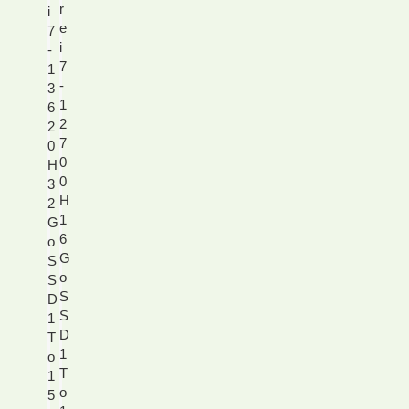
r
i
e
7
i
-
7
1
-
3
1
6
2
2
7
0
0
H
0
3
H
2
1
G
6
o
G
S
o
S
S
D
S
1
D
T
1
o
T
1
o
5