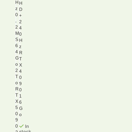
H
H
z
D
0
+
.
2
2
4
M
0
S
H
6
z
4
R
G
T
o
X
2
4
T
0
o
9
R
0
T
1
X
6
5
G
0
o
9
In
0
stock