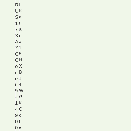
I
R
K
U
a
S
t
1
a
7
n
X
a
A
1
Z
5
G
H
C
X
o
B
r
1
e
4
i
W
9
G
-
K
1
C
4
o
9
r
0
e
0