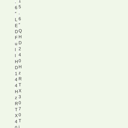
1
.
5
6
.
″
6
L
″
E
Q
D
H
F
D
u
2
l
4
l
0
H
H
D
z
1
R
4
T
4
X
H
3
z
0
R
7
T
0
X
T
4
i
0