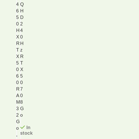
4
Q
6
H
5
D
0
2
H
4
X
0
R
H
T
z
X
R
5
T
0
X
6
5
0
0
R
7
A
0
M
8
3
G
2
o
G
In
o
stock
,