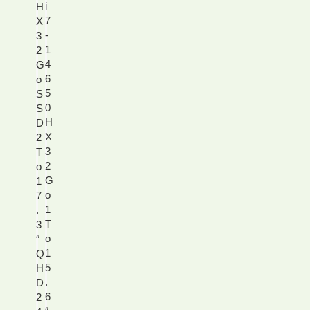
i
H
7
X
-
3
1
2
4
G
6
o
5
S
0
S
H
D
X
2
3
T
2
o
G
1
o
7
1
.
T
3
o
″
1
Q
5
H
.
D
6
2