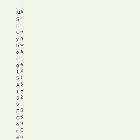
A
M
l
S
i
I
e
C
n
y
w
b
a
o
r
r
e
g
X
1
1
5
5
A
R
1
2
3
-
V
5
F
6
C
9
o
C
r
o
e