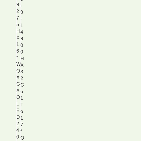
9
i
2
9
7
-
5
1
H
4
X
9
1
0
6
0
″
H
W
X
Q
3
X
2
G
G
A
o
O
1
L
T
E
o
D
1
2
7
4
″
0
Q