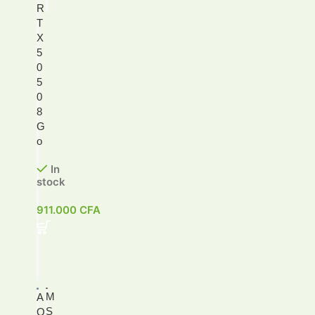
R
T
X
5
0
5
0
8
G
o
In
stock
911.000
CFA
M
A
S
O