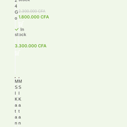
2
4
2.300.000
CFA
G
1.800.000
CFA
o
In
stock
3.300.000
CFA
M
M
S
S
I
I
K
K
a
a
t
t
a
a
n
n