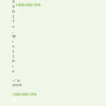
S
1.450.000
CFA
S
D
1
T
o
,
W
i
n
1
1
P
r
o
In
stock
1.150.000
CFA