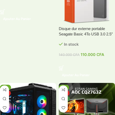
Ajouter Au Panier
Disque dur externe portable
Seagate Basic 4To USB 3.0 2.5″
In stock
110.000
CFA
140.000
CFA
Ajouter Au Panier
-11%
-2%
HOT
HOT
NEW