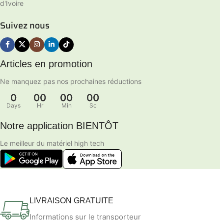
d'Ivoire
Suivez nous
Articles en promotion
Ne manquez pas nos prochaines réductions
0
00
00
00
Days
Hr
Min
Sc
Notre application BIENTÔT
Le meilleur du matériel high tech
LIVRAISON GRATUITE
Informations sur le transporteur