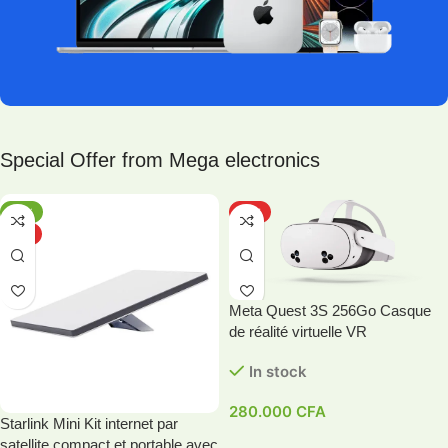
Special Offer from Mega electronics
-11%
HOT
HOT
Meta Quest 3S 256Go Casque
de réalité virtuelle VR
In stock
280.000
CFA
Starlink Mini Kit internet par
satellite compact et portable avec