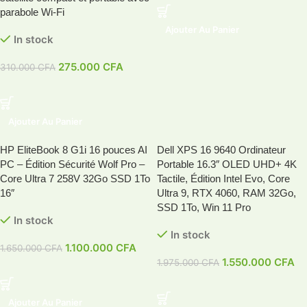
parabole Wi-Fi
Ajouter Au Panier
In stock
275.000
CFA
310.000
CFA
Ajouter Au Panier
HP EliteBook 8 G1i 16 pouces AI
Dell XPS 16 9640 Ordinateur
-33%
-22%
PC – Édition Sécurité Wolf Pro –
Portable 16.3″ OLED UHD+ 4K
HOT
HOT
Core Ultra 7 258V 32Go SSD 1To
Tactile, Édition Intel Evo, Core
16″
Ultra 9, RTX 4060, RAM 32Go,
SSD 1To, Win 11 Pro
In stock
In stock
1.100.000
CFA
1.650.000
CFA
1.550.000
CFA
1.975.000
CFA
Ajouter Au Panier