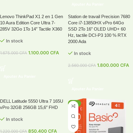
Ajouter Au Panier
Lenovo ThinkPad X1 2 en 1 Gen
Station de travail Precision 7680
-34%
-30%
10 Aura Edition Core Ultra 7-
Core i7-13850HX vPro 64Go
HOT
HOT
285V 32Go 1To 14″ Tactile X360
SSD 2To 16″ OLED UHD+ 60
Hz, tactile DCI-P3 100 % RTX
In stock
2000 Ada
1.100.000
CFA
1.675.000
CFA
In stock
1.800.000
CFA
2.560.000
CFA
Ajouter Au Panier
Ajouter Au Panier
DELL Latitude 5550 Ultra 7 165U
-30%
-21%
vPro 32GB 256GB 15,6″ FHD
HOT
HOT
In stock
850.400
CFA
1.220.000
CFA