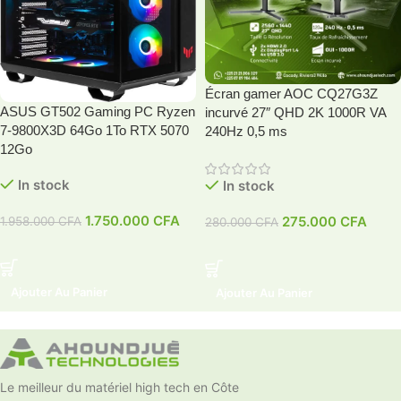
Écran gamer AOC CQ27G3Z
ASUS GT502 Gaming PC Ryzen
incurvé 27″ QHD 2K 1000R VA
7-9800X3D 64Go 1To RTX 5070
240Hz 0,5 ms
12Go
In stock
In stock
1.750.000
CFA
275.000
CFA
1.958.000
CFA
280.000
CFA
Ajouter Au Panier
Ajouter Au Panier
Le meilleur du matériel high tech en Côte