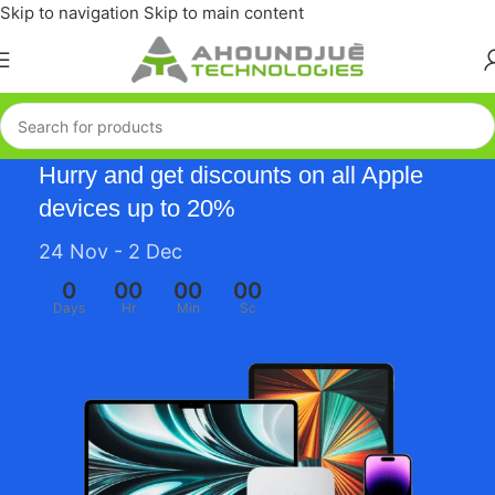
Skip to navigation
Skip to main content
Hurry and get discounts on all Apple
devices up to 20%
24 Nov - 2 Dec
0
00
00
00
Days
Hr
Min
Sc